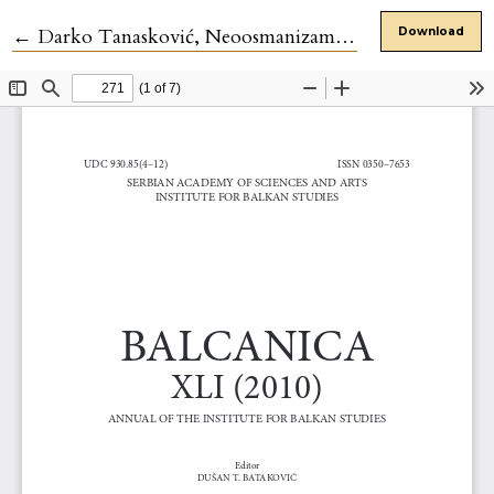
Return to Article Details
←
Darko Tanasković, Neoosmanizam. Povratak Turske na Balkan
Download