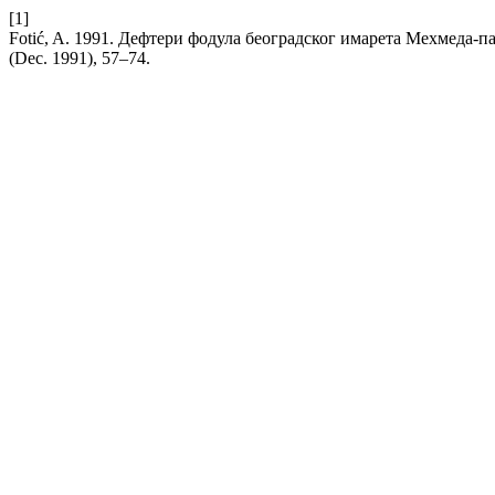
[1]
Fotić, A. 1991. Дефтери фодула београдског имарета Мехмеда-п
(Dec. 1991), 57–74.