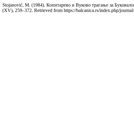
Stojanović, M. (1984). Копитарево и Вуково трагање за Буковал
(XV), 259–372. Retrieved from https://balcanica.rs/index.php/journal/