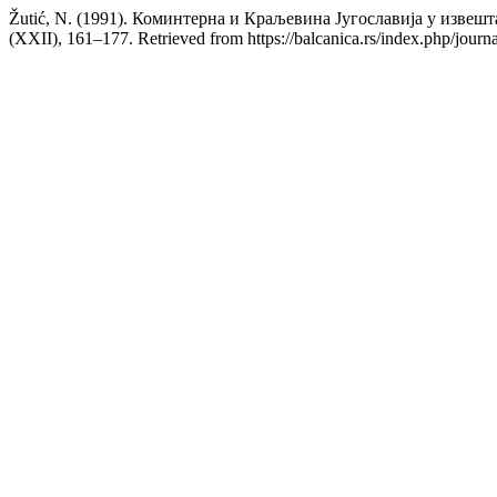
Žutić, N. (1991). Коминтерна и Краљевина Југославија у извеш
(XXII), 161–177. Retrieved from https://balcanica.rs/index.php/journa