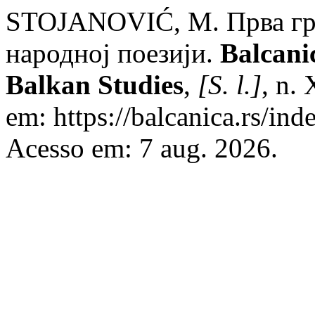
STOJANOVIĆ, M. Прва грч
народној поезији.
Balcanic
Balkan Studies
,
[S. l.]
, n.
em: https://balcanica.rs/ind
Acesso em: 7 aug. 2026.