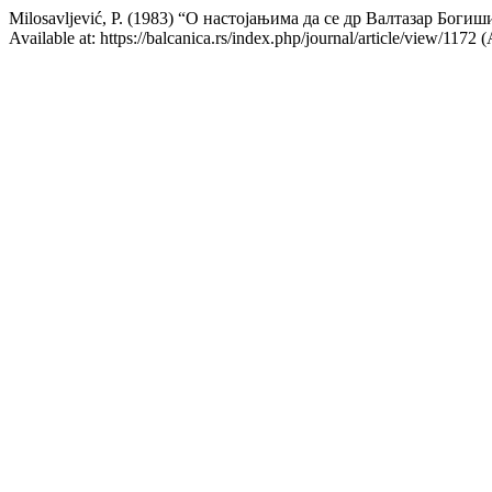
Milosavljević, P. (1983) “О настојањима да се др Валтазар Боги
Available at: https://balcanica.rs/index.php/journal/article/view/1172