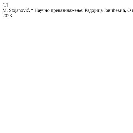
[1]
M. Stojanović, “ Научно превазилажење: Радојица Јовићевић, О
2023.