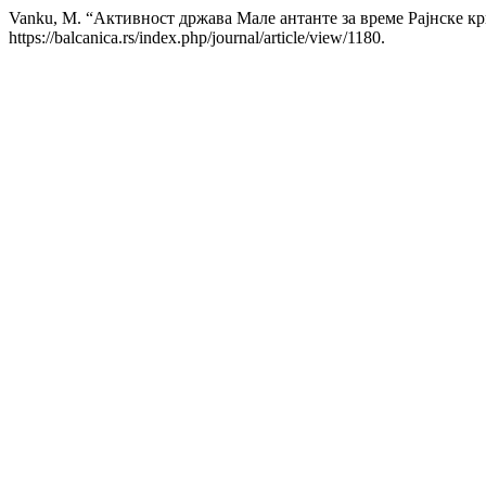
Vanku, M. “Активност држава Мале антанте за време Рајнске кр
https://balcanica.rs/index.php/journal/article/view/1180.