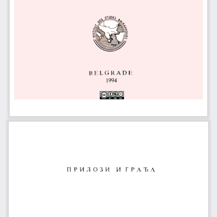
П 
и л O 3 и
Р 
И  Г  Р  А  Ђ  A