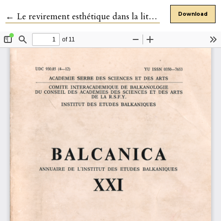
Return to Article Details
←
Le revirement esthétique dans la littérature bulgare entre 1920 et 1930
Download