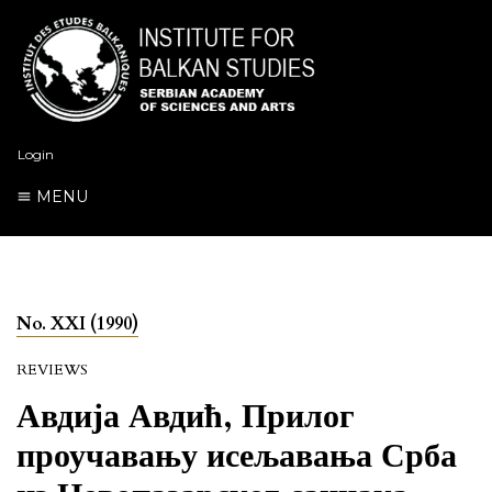
Login
MENU
No. XXI (1990)
REVIEWS
Авдија Авдић, Прилог
проучавању исељавања Срба