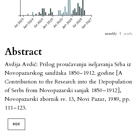
Jul 2023
Jan 2024
Jul 2024
Jan 2025
Jul 2025
Jan 2026
Jul 2026
Jan 2027
monthly
|
yearly
Abstract
Avdija Avdić: Prilog proučavanju iseljavanja Srba iz
Novopazarskog sandžaka 1850–1912. godine [A
Contribution to the Research into the Depopulation
of Serbs from Novopazarski sanjak 1850–1912],
Novopazarski zbornik sv. 13, Novi Pazar, 1989, pp.
111–123.
PDF