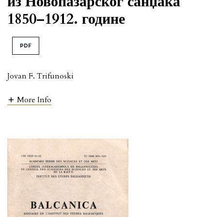
из Новопазарског санџака
1850–1912. године
PDF
Jovan F. Trifunoski
More Info