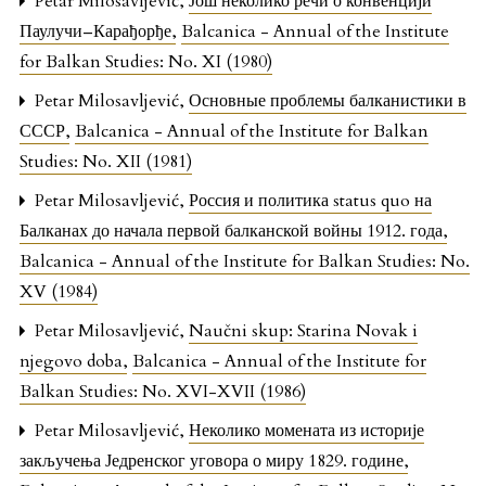
Petar Milosavljević,
Још неколико речи о конвенцији
Паулучи–Карађорђе
,
Balcanica - Annual of the Institute
for Balkan Studies: No. XI (1980)
Petar Milosavljević,
Основные проблемы балканистики в
СССР
,
Balcanica - Annual of the Institute for Balkan
Studies: No. XII (1981)
Petar Milosavljević,
Россия и политика status quo на
Балканах до начала первой балканской войны 1912. года
,
Balcanica - Annual of the Institute for Balkan Studies: No.
XV (1984)
Petar Milosavljević,
Naučni skup: Starina Novak i
njegovo doba
,
Balcanica - Annual of the Institute for
Balkan Studies: No. XVI-XVII (1986)
Petar Milosavljević,
Неколико момената из историје
закључења Једренског уговора о миру 1829. године
,