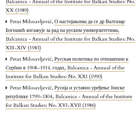
Balcanica - Annual of the Institute for Balkan Studies: No.
XX (1989)
Petar Milosavljević,
О настојањима да се др Валтазар
Богишић ангажује за рад на руским универзитетима
,
Balcanica - Annual of the Institute for Balkan Studies: No.
XIII-XIV (1983)
Petar Milosavljević,
Русская политика по отношении к
Сербии в 1908–1914. годах
,
Balcanica - Annual of the
Institute for Balkan Studies: No. XXI (1990)
Petar Milosavljević,
Русија и уставно уређење Јонске
републике 1799–1804
,
Balcanica - Annual of the Institute
for Balkan Studies: No. XVI-XVII (1986)