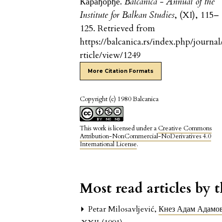
Карађорђе.
Balcanica - Annual of the
Institute for Balkan Studies
, (XI), 115–
125. Retrieved from
https://balcanica.rs/index.php/journal
rticle/view/1249
More Citation Formats
Copyright (c) 1980 Balcanica
This work is licensed under a
Creative Commons
Attribution-NonCommercial-NoDerivatives 4.0
International License
.
Most read articles by 
Petar Milosavljević,
Кнез Адам Адамов