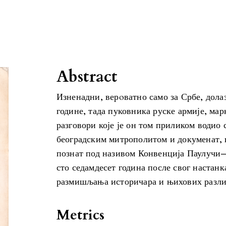
Abstract
Изненадни, верoватно само за Србе, долаз
године, тада пуковника руске армије, ма
разговори које је он том приликом водио
београдским митрополитом и докуменат, н
познат под називом Конвенција Паулучи—
сто седамдесет година после свог настанк
размишљања историчара и њихових разли
Metrics