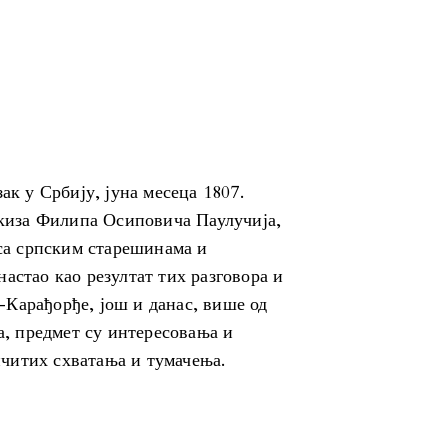
ак у Србију, јуна месеца 1807.
ркиза Филипа Осиповича Паулучија,
 са српским старешинама и
астао као резултат тих разговора и
Карађорђе, још и данас, више од
а, предмет су интересовања и
читих схватања и тумачења.