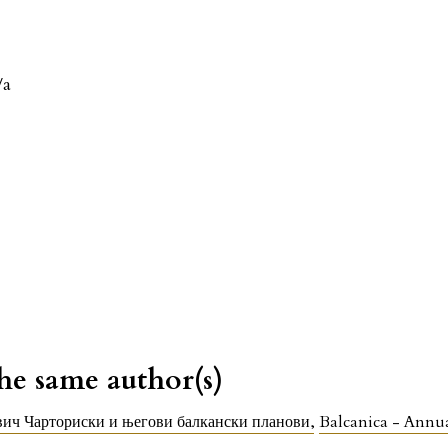
/a
the same author(s)
ич Чарториски и његови балкански планови
,
Balcanica - Annual