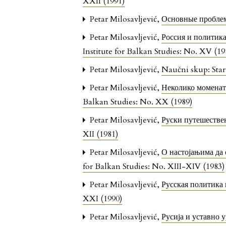
XXII (1991)
Petar Milosavljević,
Основные пробле
Petar Milosavljević,
Россия и политика
Institute for Balkan Studies: No. XV (19
Petar Milosavljević,
Naučni skup: Sta
Petar Milosavljević,
Неколико момената
Balkan Studies: No. XX (1989)
Petar Milosavljević,
Руски путешестве
XII (1981)
Petar Milosavljević,
О настојањима да 
for Balkan Studies: No. XIII-XIV (1983)
Petar Milosavljević,
Русская политика
XXI (1990)
Petar Milosavljević,
Русија и уставно 