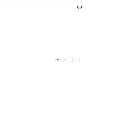
99
monthly
|
yearly