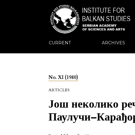
CURRENT
ARCHIVES
No. XI (1980)
ARTICLES
Још неколико ре
Паулучи–Карађо