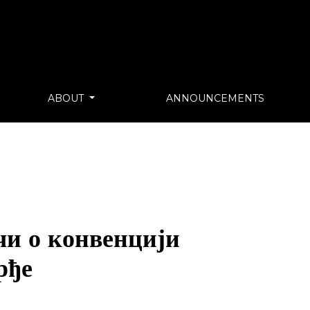
ABOUT
ANNOUNCEMENTS
чи о конвенцији
рђе