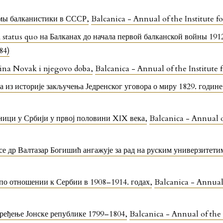
мы балканистики в СССР
,
Balcanica - Annual of the Institute f
 status quo на Балканах до начала первой балканской войны 191
84)
rina Novak i njegovo doba
,
Balcanica - Annual of the Institute
 из историје закључења Једренског уговора о миру 1829. годин
ници у Србији у првој половини XIX века
,
Balcanica - Annual of
се др Валтазар Богишић ангажује за рад на руским универзитет
 по отношении к Сербии в 1908–1914. годах
,
Balcanica - Annual 
уређење Јонске републике 1799–1804
,
Balcanica - Annual of the 