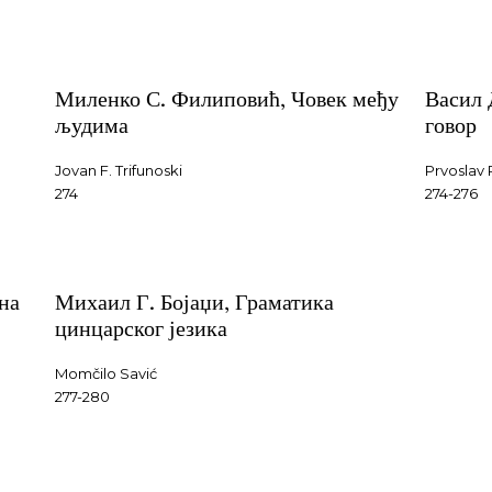
Миленко С. Филиповић, Човек међу
Васил 
људима
говор
Jovan F. Trifunoski
Prvoslav 
274
274-276
на
Михаил Г. Бојаџи, Граматика
цинцарског језика
Momčilo Savić
277-280