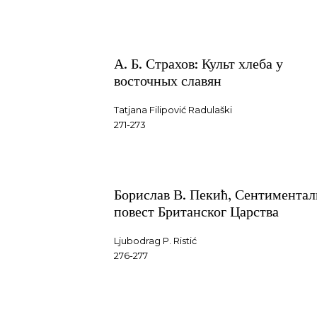
А. Б. Страхов: Культ хлеба у
восточных славян
Tatjana Filipović Radulaški
271-273
Борислав В. Пекић, Сентиментал
повест Британског Царства
Ljubodrag P. Ristić
276-277