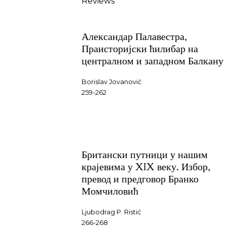
Reviews
Александар Палавестра,
Праисторијски ћилибар на
централном и западном Балкану
Borislav Jovanović
259-262
Британски путници у нашим
крајевима у XIX веку. Избор,
превод и предговор Бранко
Момчиловић
Ljubodrag P. Ristić
266-268