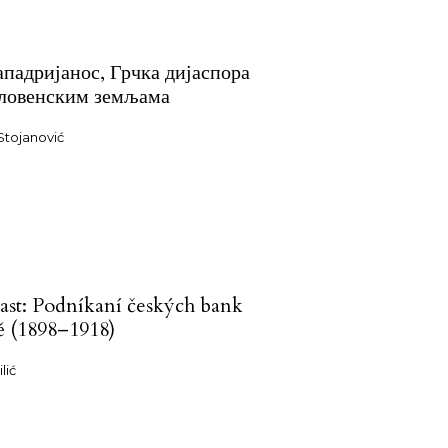
Пападријанос, Грчка дијаспора
словенским земљама
Stojanović
ast: Podníkaní českých bank
ně (1898–1918)
lić