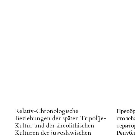
#
Relativ-Chronologische
Преобр
Beziehungen der späten Tripol’je-
столећ
Kultur und der äneolithischen
терито
Kulturen der jugoslawischen
Републ