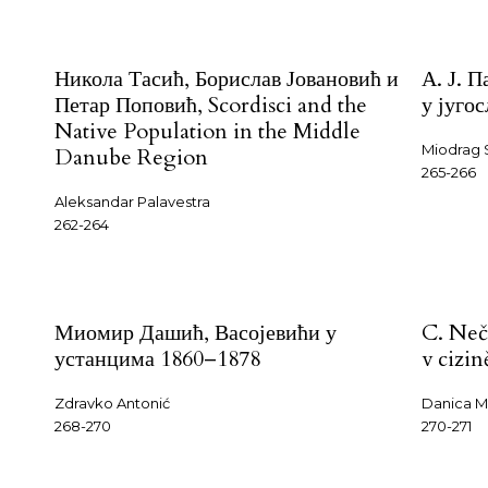
Никола Тасић, Борислав Јовановић и
А. Ј. 
Петар Поповић, Scordisci and the
у југо
Native Population in the Middle
Miodrag 
Danube Region
265-266
Aleksandar Palavestra
262-264
Миомир Дашић, Васојевићи у
C. Neč
устанцима 1860–1878
v cizi
Zdravko Antonić
Danica Mi
268-270
270-271