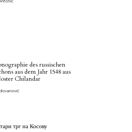
Antonić
onographie des russischen
chons aus dem Jahr 1548 aus
oster Chilandar
dovanović
стари трг на Косову