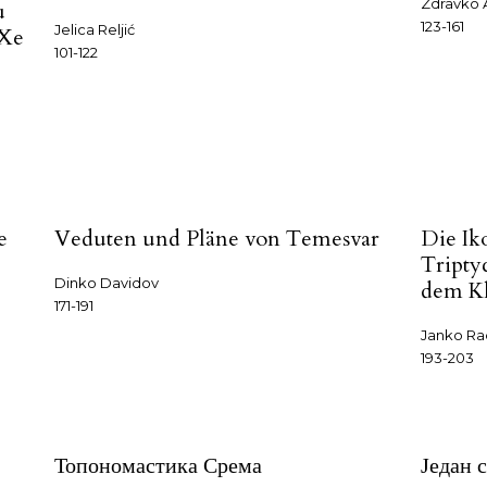
Zdravko 
u
123-161
Jelica Reljić
IXe
101-122
e
Veduten und Pläne von Temesvar
Die Ik
Tripty
Dinko Davidov
dem Kl
171-191
Janko Ra
193-203
Топономастика Срема
Један 