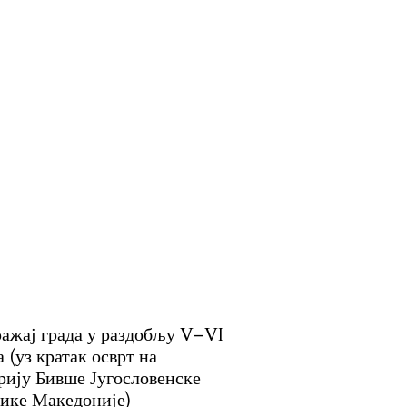
ажај града у раздобљу V–VI
а (уз кратак осврт на
рију Бивше Југословенске
ике Македоније)