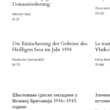
Donauniederung
Zorica Ko
33-50
Nikola Tasić
21-31
Die Einäscherung der Gebeine des
Le trai
Heilligen Sava im Jahr 1594
Vlatko
Radovan Samardžić
Irène Bal
61-73
75-86
Школовање српске омладине у
Злочин
Великој Британији 1916–1919.
источн
године