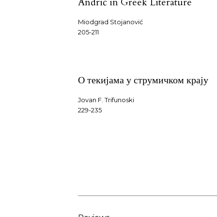
Andrić in Greek Literature
Miodgrad Stojanović
205-211
О текијама у струмичком крају
Jovan F. Trifunoski
229-235