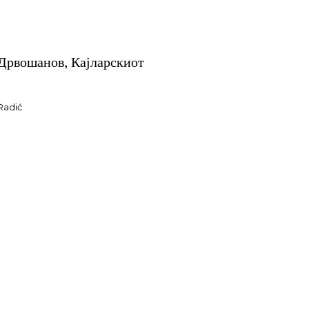
Дрвошанов, Кајларскиот
Radić