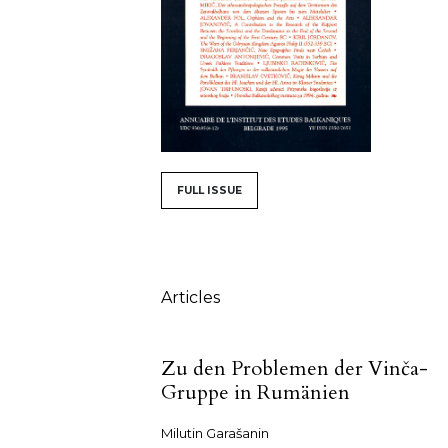
##issue.tableOfContents#
FULL ISSUE
Table of Contents
Articles
Zu den Problemen der Vinča-
Gruppe in Rumänien
Milutin Garašanin