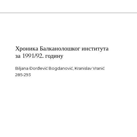
Хроника Балканолошког института
за 1991/92. годину
Biljana Đorđević Bogdanović, Kranislav Vranić
285-293