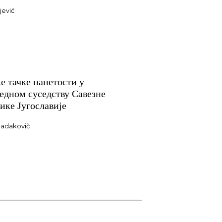
jević
е тачке напетости у
едном суседству Савезне
ике Југославије
Radakovič