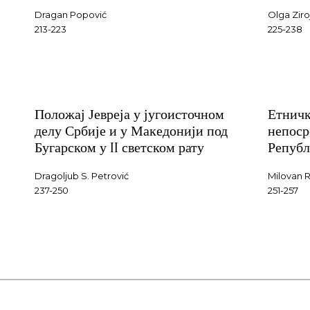
Dragan Popović
Olga Ziro
213-223
225-238
Положај Јевреја у југоисточном
Етничк
делу Србије и у Македонији под
непоср
Бугарском у II светском рату
Републ
Dragoljub S. Petrović
Milovan 
237-250
251-257