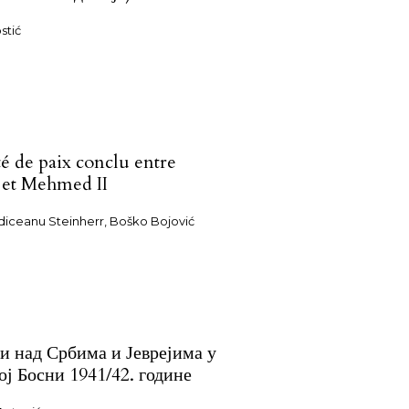
stić
té de paix conclu entre
 et Mehmed II
diceanu Steinherr, Boško Bojović
и над Србима и Јеврејима у
ој Босни 1941/42. године